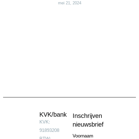
mei 21, 2024
KVK/bank
Inschrijven
KVK:
nieuwsbrief
91893208
Voornaam
BTW: